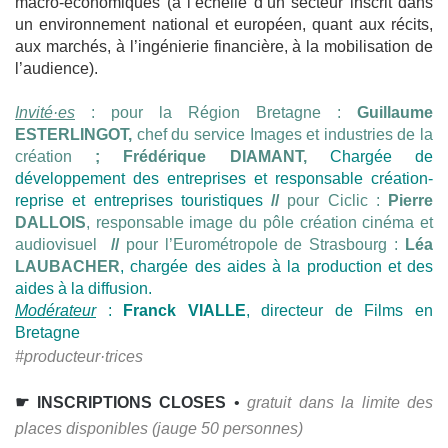
macro-économiques (à l’échelle d’un secteur inscrit dans
un environnement national et européen, quant aux récits,
aux marchés, à l’ingénierie financière, à la mobilisation de
l’audience).
Invité·es
: pour la Région Bretagne :
Guillaume
ESTERLINGOT,
chef du service Images et industries de la
création
; Frédérique DIAMANT,
Chargée de
développement des entreprises
et responsable création-
reprise et entreprises touristiques
//
pour Ciclic :
Pierre
DALLOIS
, responsable image du pôle création cinéma et
audiovisuel
//
pour l’Eurométropole de Strasbourg :
Léa
LAUBACHER
, chargée des aides à la production et des
aides à la diffusion.
Modérateur
:
Franck VIALLE
, directeur de Films en
Bretagne
#producteur·trices
☛ INSCRIPTIONS CLOSES
•
gratuit dans la limite des
places disponibles (jauge 50 personnes)