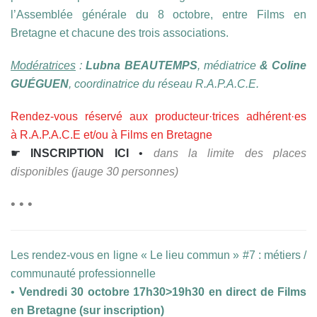
l’Assemblée générale du 8 octobre, entre Films en
Bretagne et chacune des trois associations.
Modératrices
:
Lubna BEAUTEMPS
, médiatrice
& Coline
GUÉGUEN
, coordinatrice du réseau R.A.P.A.C.E.
Rendez-vous réservé aux producteur·trices adhérent·es
à R.A.P.A.C.E et/ou à Films en Bretagne
☛
INSCRIPTION ICI
•
dans la limite des places
disponibles (jauge 30 personnes)
• • •
Les rendez-vous en ligne « Le lieu commun » #7 : métiers /
communauté professionnelle
•
Vendredi 30 octobre 17h30>19h30 en direct de Films
en Bretagne (sur inscription)