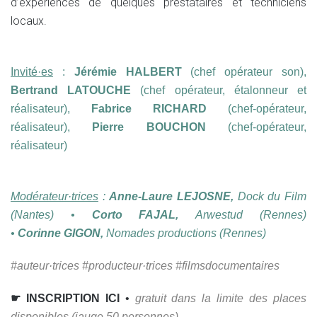
d’expériences de quelques prestataires et techniciens
locaux.
Invité·es
:
Jérémie HALBERT
(chef opérateur son),
Bertrand LATOUCHE
(chef opérateur, étalonneur et
réalisateur),
Fabrice RICHARD
(chef-opérateur,
réalisateur),
Pierre BOUCHON
(chef-opérateur,
réalisateur)
Modérateur·trices
:
Anne-Laure LEJOSNE,
Dock du Film
(Nantes) •
Corto FAJAL,
Arwestud (Rennes)
•
Corinne GIGON,
Nomades productions (Rennes)
#auteur·trices #producteur·trices #filmsdocumentaires
☛ INSCRIPTION ICI
•
gratuit dans la limite des places
disponibles (jauge 50 personnes)