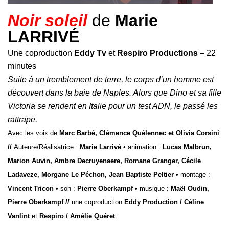
Noir soleil
de
Marie
LARRIVÉ
Une coproduction
Eddy Tv
et
Respiro Productions
– 22
minutes
Suite à un tremblement de terre, le corps d’un homme est
découvert dans la baie de Naples. Alors que Dino et sa fille
Victoria se rendent en Italie pour un test ADN, le passé les
rattrape.
Avec les voix de
Marc Barbé, Clémence Quélennec et Olivia Corsini
//
Auteure/Réalisatrice :
Marie Larrivé
• animation :
Lucas Malbrun,
Marion Auvin, Ambre Decruyenaere, Romane Granger, Cécile
Ladaveze, Morgane Le Péchon, Jean Baptiste Peltier
• montage :
Vincent Tricon
• son :
Pierre Oberkampf
• musique :
Maël Oudin,
Pierre Oberkampf //
une coproduction
Eddy Production / Céline
Vanlint
et
Respiro / Amélie Quéret