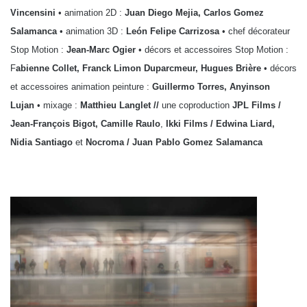
Vincensini
• animation 2D :
Juan Diego Mejia, Carlos Gomez
Salamanca
• animation 3D :
León Felipe Carrizosa
• chef décorateur
Stop Motion :
Jean-Marc Ogier
• décors et accessoires Stop Motion :
F
abienne Collet, Franck Limon Duparcmeur, Hugues Brière
• décors
et accessoires animation peinture :
Guillermo Torres, Anyinson
Lujan
• mixage :
Matthieu Langlet //
une coproduction
JPL Films /
Jean-François Bigot, Camille Raulo
,
Ikki Films / Edwina Liard,
Nidia Santiago
et
Nocroma / Juan Pablo Gomez Salamanca