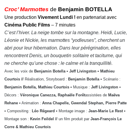
Croc’ Marmottes
de
Benjamin BOTELLA
Une production
Vivement Lundi !
en partenariat avec
Cinéma Public Films
– 7 minutes
C’est l’hiver. La neige tombe sur la montagne. Heidi, Lucie,
Léonie et Nickie, les marmottes “yodleuses”, cherchent un
abri pour leur hibernation. Dans leur pérégrination, elles
rencontrent Denis, un bouquetin solitaire et taciturne, qui
ne cherche qu’une chose : le calme et la tranquillité.
Avec les voix de
Benjamin Botella • Jeff Livingston • Mathieu
Courtois //
Réalisation, Storyboard :
Benjamin Botella
• Scénario :
Benjamin Botella, Mathieu Courtois
• Musique :
Jeff Livingston
•
Décors :
Véronique Canezza, Raphaële Forêt
assistées de
Maëva
Rehane
• Animation :
Anna Chapelle, Gwendal Stephan, Pierre Patte
• Compositing :
Léo Régeard
• Montage image :
Jean-Marie Le Rest
•
Montage son :
Kevin Feildel //
un film produit par
Jean-Franç
ois Le
Corre & Mathieu Courtois