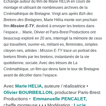
Échange autour du film de Marie HELIA en cours de
montage et utilisant de nombreuses archives de la
Cinémathèque de Bretagne
.
Vingt ans après
Bzh des
Bretons des Bretagnes
, Marie Hélia monte son prochain
film
Mission E-TY
, destiné à envoyer les bretons dans
l’espace… Marie, Olivier et Paris-Brest Productions ont
beaucoup exploré en 20 ans, interrogé la mémoire de ceux
qui travaillent, ouvrier·es, militant·es, féministes, simples
citoyen·nes, artistes :
Mission E-TY
trace un portrait des
bretons filmés par les bretons, instantanés de la vie
quotidienne, sociale. Avec des trésors de La
Cinémathèque, un film qui devra faire le tour de Bretagne
avant de décoller dans l’espace.
Avec
Marie HELIA,
auteure / réalisatrice •
Olivier BOURBEILLON,
producteur Paris-Brest
Productions
•
Emmanuelle PENCALET,
cheffe
monteuse
• • • Modération :
Lucie