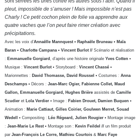
sont serrées les unes contre les autres sous l’abri. Quand il
pleut, impossible de s’amuser ! Mais impossible n’est pas
Charly ! Ce petit cochon plein de folie va apprendre aux
quatre vaches que l’on peut faire rimer création avec
précipitations.
Avec les voix d’
Annaëlle Mannquest • Raphaële Bruneau • Maïa
Baran • Charlotte Campana • Vincent Burlot //
Scénario et réalisation
:
Emmanuelle Gorgiard
, d’après une histoire originale
Yves Cotten
•
Musique :
Vincent Burlot
• Storyboard :
Vincent Chassé
•
Marionnettes :
David Thomasse, David Roussel
• Costumes :
Anna
Deschamps
• Décors :
Jean-Marc Ogier, Fabienne Collet, Maud
Gallon, Emmanuelle Gorgiard, Hughes Brière
assistés de
Camille
Scudier
et
Lola Verdier
• Image :
Fabien Drouet, Damien Buquen
•
Animation :
Marie Cattiaut, Gilles Coirier, Goulwen Merret, Souad
Wedell
• Compositing :
Léo Régeard, Julien Rougier
• Montage image
:
Jean-Marie Le Rest
• Montage son :
Kevin Feildel //
un film produit
par
Jean-Franç
ois Le Corre, Mathieu Courtois
&
Marc Faye