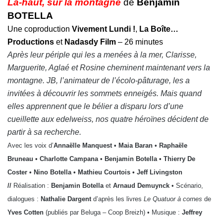
Là-haut, sur la montagne
de
Benjamin
BOTELLA
Une coproduction
Vivement Lundi !
,
La Boîte…
Productions
et
Nadasdy Film
– 26 minutes
Après leur périple qui les a menées à la mer, Clarisse,
Marguerite, Aglaé et Rosine cheminent maintenant vers la
montagne. JB, l’animateur de l’écolo-pâturage, les a
invitées à découvrir les sommets enneigés. Mais quand
elles apprennent que le bélier a disparu lors d’une
cueillette aux edelweiss, nos quatre héroïnes décident de
partir à sa recherche.
Avec les voix d’
Annaëlle Manquest • Maia Baran • Raphaële
Bruneau • Charlotte Campana • Benjamin Botella • Thierry De
Coster • Nino Botella • Mathieu Courtois • Jeff Livingston
//
Réalisation :
Benjamin Botella
et
Arnaud Demuynck
• Scénario,
dialogues :
Nathalie Dargent
d’après les livres
Le Quatuor à cornes
de
Yves Cotten
(publiés par Beluga – Coop Breizh) • Musique :
Jeffrey