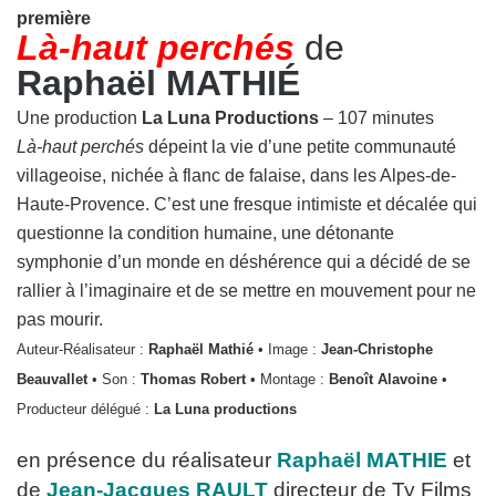
première
Là-haut perchés
de
Raphaël MATHI
É
Une production
La Luna Productions
– 107 minutes
Là-haut perchés
dépeint la vie d’une petite communauté
villageoise, nichée à flanc de falaise, dans les Alpes-de-
Haute-Provence. C’est une fresque intimiste et décalée qui
questionne la condition humaine, une détonante
symphonie d’un monde en déshérence qui a décidé de se
rallier à l’imaginaire et de se mettre en mouvement pour ne
pas mourir.
Auteur-Réalisateur :
Raphaël Mathié
• Image :
Jean-Christophe
Beauvallet
• Son :
Thomas Robert
• Montage :
Benoît Alavoine
•
Producteur délégué :
La Luna productions
en présence du réalisateur
Raphaël MATHIE
et
de
Jean-Jacques RAULT
directeur de Ty Films