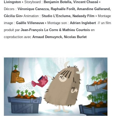
Livingston
• Storyboard :
Benjamin Botella, Vincent Chassé
•
Décors :
Véronique Canezza, Raphaële Forêt, Amandine Gallerand,
Cécilia Gin
• Animation :
Studio L’Enclume, Nadasdy Film
• Montage
image :
Gaëlle Villeneuve
• Montage son :
Adrien Inglebert
// un film
produit par
Jean-Franç
ois Le Corre & Mathieu Courtois
en
coproduction avec
Arnaud Demuynck, Nicolas Burlet