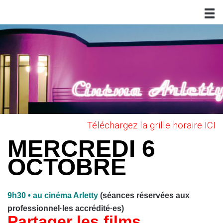
Téléchargez la grille horaire ICI
MERCREDI 6
OCTOBRE
9h30 • au cinéma Arletty
(séances réservées aux
professionnel·les accrédité·es)
Partager les films,