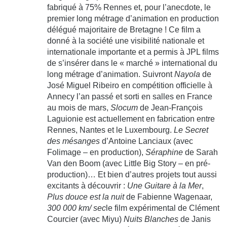
fabriqué à 75% Rennes et, pour l’anecdote, le
premier long métrage d’animation en production
délégué majoritaire de Bretagne ! Ce film a
donné à la société une visibilité nationale et
internationale importante et a permis à JPL films
de s’insérer dans le « marché » international du
long métrage d’animation. Suivront
Nayola
de
José Miguel Ribeiro en compétition officielle à
Annecy l’an passé et sorti en salles en France
au mois de mars,
Slocum
de Jean-François
Laguionie est actuellement en fabrication entre
Rennes, Nantes et le Luxembourg.
Le Secret
des mésanges
d’Antoine Lanciaux (avec
Folimage – en production),
Séraphine
de Sarah
Van den Boom (avec Little Big Story – en pré-
production)… Et bien d’autres projets tout aussi
excitants à découvrir :
Une Guitare à la Mer
,
Plus douce est la nuit
de Fabienne Wagenaar,
300 000 km/ sec
le film expérimental de Clément
Courcier (avec Miyu)
Nuits Blanches
de Janis