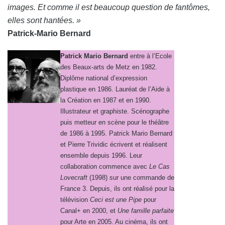
images. Et comme il est beaucoup question de fantômes,
elles sont hantées. »
Patrick-Mario Bernard
Patrick Mario Bernard
entre à l’Ecole
des Beaux-arts de Metz en 1982.
Diplôme national d’expression
plastique en 1986. Lauréat de l’Aide à
la Création en 1987 et en 1990.
Illustrateur et graphiste. Scénographe
puis metteur en scène pour le théâtre
de 1986 à 1995.
Patrick Mario Bernard
et Pierre Trividic écrivent et réalisent
ensemble depuis 1996. Leur
collaboration commence avec
Le Cas
Lovecraft
(1998) sur une commande de
France 3. Depuis, ils ont réalisé pour la
télévision
Ceci est une Pipe
pour
Canal+ en 2000, et
Une famille parfaite
pour Arte en 2005. Au cinéma, ils ont