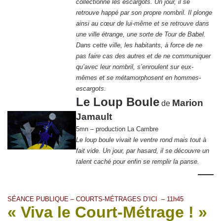
collectionne les escargots. Un jour, il se
retrouve happé par son propre nombril. Il plonge
ainsi au cœur de lui-même et se retrouve dans
une ville étrange, une sorte de Tour de Babel.
Dans cette ville, les habitants, à force de ne
pas faire cas des autres et de ne communiquer
qu’avec leur nombril, s’enroulent sur eux-
mêmes et se métamorphosent en hommes-
escargots.
Le Loup Boule
Marion
de
Jamault
5mn – production La Cambre
Le loup boule vivait le ventre rond mais tout à
fait vide. Un jour, par hasard, il se découvre un
talent caché pour enfin se remplir la panse.
—
SÉANCE PUBLIQUE – COURTS-MÉTRAGES D’ICI – 11h45
« Viva le Court-Métrage ! »