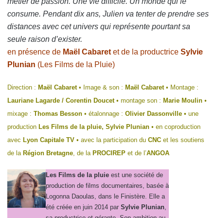
métier de passion. Une vie difficile. Un monde qui le
consume. Pendant dix ans, Julien va tenter de prendre ses
distances avec cet univers qui représente pourtant sa
seule raison d’exister.
en présence de
Maël Cabaret
et de la productrice
Sylvie
Plunian
(Les Films de la Pluie)
Direction :
Maël Cabaret
• Image & son :
Maël Cabaret
• Montage :
Lauriane Lagarde / Corentin Doucet
• montage son :
Marie Moulin
•
mixage :
Thomas Besson
• étalonnage :
Olivier Dassonville •
une
production
Les Films de la pluie, Sylvie Plunian
• en coproduction
avec
Lyon Capitale TV
• avec la participation du
CNC
et les soutiens
de la
Région Bretagne
, de la
PROCIREP
et de l’
ANGOA
Les Films de la pluie
est une société de
production de films documentaires, basée à
Logonna Daoulas, dans le Finistère. Elle a
été créée en juin 2014 par
Sylvie Plunian
,
sa productrice et gérante. Son ambition au