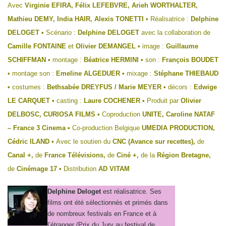
Avec
Virginie EFIRA, Félix LEFEBVRE, Arieh WORTHALTER,
Mathieu DEMY, India HAIR, Alexis TONETTI
• Réalisatrice :
Delphine
DELOGET •
Scénario :
Delphine DELOGET
avec la collaboration de
Camille FONTAINE
et
Olivier DEMANGEL •
image :
Guillaume
SCHIFFMAN •
montage :
Béatrice HERMINI •
son :
François BOUDET
•
montage son :
Emeline ALGEDUER •
mixage :
Stéphane THIEBAUD
•
costumes :
Bethsabée DREYFUS / Marie MEYER •
décors :
Edwige
LE CARQUET •
casting :
Laure COCHENER •
Produit par
Olivier
DELBOSC, CURIOSA FILMS •
Coproduction
UNITE, Caroline NATAF
– France 3 Cinema •
Co-production Belgique
UMEDIA PRODUCTION,
Cédric ILAND •
Avec le soutien du
CNC (Avance sur recettes),
de
Canal +,
de
France Télévisions,
de
Ciné +,
de la
Région Bretagne,
de
Cinémage 17 •
Distribution
AD VITAM
Delphine Deloget
est réalisatrice. Ses
films ont été sélectionnés et primés dans
de nombreux festivals en France et à
l’étranger (Prix du Jury au festival de