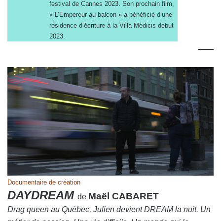
festival de Cannes 2023. Son prochain film,
« L’Empereur au balcon » a bénéficié d’une
résidence d’écriture à la Villa Médicis début
2023.
—
Documentaire de création
DAYDREAM
Maël CABARET
de
Drag queen au Québec, Julien devient DREAM la nuit. Un