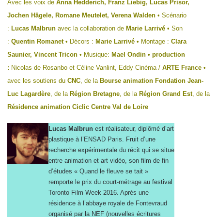
Avec les voix de
Anna Hedderich, Franz Liebig, Lucas Prisor,
Jochen Hägele, Romane Meutelet, Verena Walden
• Scénario
:
Lucas Malbrun
avec la collaboration de
Marie Larrivé
• Son
:
Quentin Romanet
• Décors :
Marie Larrivé
• Montage :
Clara
Saunier, Vincent Tricon
• Musique:
Mael Ondin • production
:
Nicolas de Rosanbo et Céline Vanlint, Eddy Cinéma /
ARTE France
•
avec les soutiens du
CNC
, de la
Bourse animation Fondation Jean-
Luc Lagardère
, de la
Région Bretagne
, de la
Région Grand Est
, de la
Résidence animation Ciclic Centre Val de Loire
Lucas Malbrun
est réalisateur, diplômé d’art
plastique à l’ENSAD Paris. Fruit d’une
recherche expérimentale du récit qui se situe
entre animation et art vidéo, son film de fin
d’études « Quand le fleuve se tait »
remporte le prix du court-métrage au festival
Toronto Film Week 2016. Après une
résidence à l’abbaye royale de Fontevraud
organisé par la NEF (nouvelles écritures