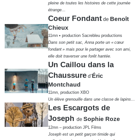
pleine de toutes les histoires de cette journée
étrange…
Coeur Fondant
Benoît
de
Chieux
11mn • production Sacrebleu productions
Dans son petit sac, Anna porte un « cœur
fondant » mais pour le partager avec son ami,
elle doit traverser une forêt hantée.
Un Caillou dans la
Chaussure
Éric
d’
Montchaud
11mn, production XBO
Un élève grenouille dans une classe de lapins…
Les Escargots de
Joseph
Sophie Roze
de
12mn – production JPL Films
Joseph est un petit garçon timide qui