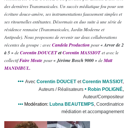
des dernières Transmusicales. Un succès médiatique fou pour son
écriture douce-amère, ses instrumentations faussement simples et
ses ritournelles entêtantes. Désormais en duo suite à une série de
résidence rennaise (Transmusicales, Jardin Moderne et
Antipode). Nous proposons de revenir sur deux collaborations
récentes du groupe : avec
Candela Production
pour
« Arvor de 2
à 5 »
de
Corentin DOUCET
et
Corentin MASSIOT
et avec le
collectif
Faire Meute
pour
« Jérôme Bosch 9000 »
de
Matt
MANDIBUL.
•••
Avec
Corentin
DOUCET
et
Corentin
MASSIOT
,
•
Auteurs / Réalisateurs
Robin
POLIGNÉ
,
Auteur/Compositeur
•
•
•
Modération:
Lubna BEAUTEMPS
,
C
oordinatrice
médiation et accompagnement