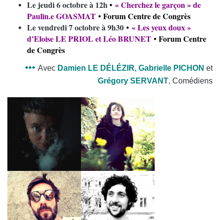
Le jeudi 6 octobre à 12h
•
«
Cherchez le garçon
» de
Paulin.e GOASMAT
• Forum Centre de Congrès
Le vendredi 7 octobre à 9h30
•
«
Les yeux doux
»
d’Eloise LE PRIOL et Léo BRUNET
• Forum Centre
de Congrès
•••
Avec
Damien
LE DÉLÉZIR,
Gabrielle
PICHON
et
Grégory
SERVANT
, Comédiens