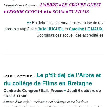
L’ARBRE • LE GROUPE OUEST
Comptoir des Auteurs :
• TREGOR CINEMA • La SCAM • TY FILMS
•
•
•
En dehors des permanences : prise de rdv
possible
auprès de
Julie HUGUEL
et
Caroline LE MAUX,
C
oordinatrices accueil des accrédité
·es
Le p’tit dej de l’Arbre et
Le Lieu Commun #8 •
du collège de Films en Bretagne
•
Centre de Congrès / Salle Presse
Jeudi 6 octobre de
9h30 à 11h00
Autour d’un café – croissant, cet échange entre les deux
associations d’auteur·es – réalisateur·ices a pour but de rappeler