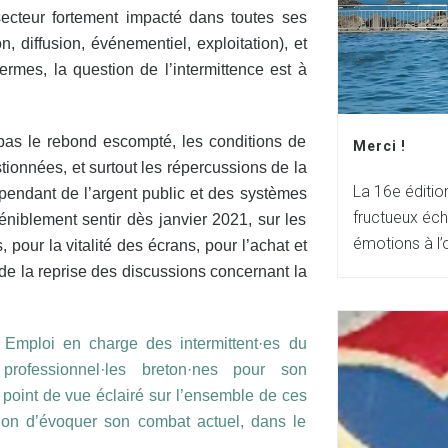
ecteur fortement impacté dans toutes ses
ion, diffusion, événementiel, exploitation), et
ermes, la question de l’intermittence est à
e pas le rebond escompté, les conditions de
Merci !
stionnées, et surtout les répercussions de la
La 16e éditio
épendant de l’argent public et des systèmes
fructueux éch
éniblement sentir dès janvier 2021, sur les
émotions à l
 pour la vitalité des écrans, pour l’achat et
 de la reprise des discussions concernant la
Emploi en charge des intermittent·es du
ofessionnel·les breton·nes pour son
oint de vue éclairé sur l’ensemble de ces
sion d’évoquer son combat actuel, dans le