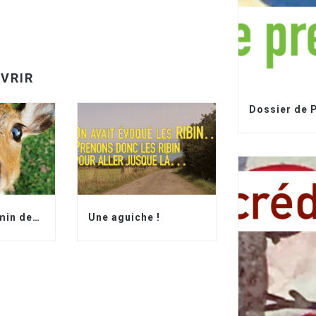
VRIR
Dossier de 
Suivre le chemin des biches ?
Une aguiche !