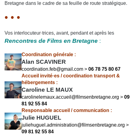
Bretagne dans le cadre de sa feuille de route stratégique.
• • •
Vos interlocuteur·trices, avant, pendant et après les
Rencontres de
Films
en Bretagne
:
Coordination générale :
Alan SCAVINER
coordination.feb@gmail.com
>
06 78 75 80 67
Accueil invité·es / coordination transport &
hébergements
:
Caroline LE MAUX
carolinelemaux.accueil@filmsenbretagne.org
>
09
81 92 55 84
Responsable accueil / communication
:
Julie HUGUEL
juliehuguel.administration@filmsenbretagne.org
>
09 81 92 55 84