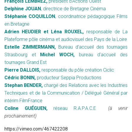
François LEMBREZ,
président d’Actions Ouest
Delphine JOUAN
, directrice de Bretagne Cinéma
Stéphanie COQUILLON
, coordinatrice pédagogique Films
en Bretagne
Adrien HEUDIER et Léna ROUXEL,
responsable de
La
Plateforme pôle cinéma et audiovisuel des Pays de la Loire
Estelle ZIMMERMANN,
Bureau d’accueil des tournages
Strasbourg et
Michel WOCH,
bureau d’accueil des
tournages Grand Est
Pierre DALLOIS,
responsable du pôle création Ciclic
Cédric BONIN,
producteur Seppia Productions
Stephan BENDER,
chargé des Relations avec les Industries
Techniques et de la Communication / Délégué Général par
intérim FilmFrance
Coline GUÉGUEN,
réseau R.A.P.A.C.E
(à venir
prochainement)
https://vimeo.com/467422208