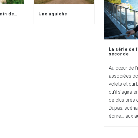
Suivre le chemin des biches ?
Une aguiche !
La série de 
seconde
Au cœur de l’
associées pou
volets et qui b
qu’il s’agira 
de plus près 
Dupas, scénar
écrire… aux au