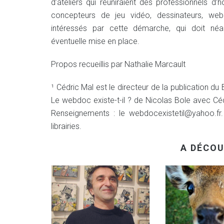
d’ateliers qui réuniraient des professionnels d’h
concepteurs de jeu vidéo, dessinateurs, webd
intéressés par cette démarche, qui doit né
éventuelle mise en place.
Propos recueillis par Nathalie Marcault
¹ Cédric Mal est le directeur de la publication du 
Le webdoc existe-t-il ? de Nicolas Bole avec Cé
Renseignements : le webdocexistetil@yahoo.fr.
librairies.
A DÉCOU