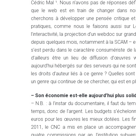
Cédric Mal ¹. Nous n’avons pas de réponses défi
que le web est en train de changer dans nos 
cherchons à développer une pensée critique et
pratiques, comme nous le faisons aussi sur 
l’interactivité, la projection d’un webdoc sur g
depuis quelques mois, notamment à la SCAM – est-
s’est perdu dans le caractère consumériste de la
d’ailleurs être un lieu de diffusion d’œuvre
aujourd’hui hébergés sur des serveurs qui ne s
les droits d’auteur liés à ce genre ? Quelles sont
un genre qui continue de se chercher, qui est en p
– Son économie est-elle aujourd’hui plus soli
– N.B. : à l’instar du documentaire, il faut du 
temps, donc de l’argent. Les budgets s’échelo
euros pour les œuvres les mieux dotées. Les fi
2011, le CNC a mis en place un accompagnem
quatre commissions par an, l’institution subve