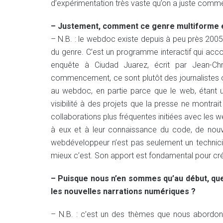
d’expérimentation très vaste qu’on a juste comm
– Justement, comment ce genre multiforme év
– N.B. : le webdoc existe depuis à peu près 2005
du genre. C’est un programme interactif qui acco
enquête à Ciudad Juarez, écrit par Jean-C
commencement, ce sont plutôt des journalistes 
au webdoc, en partie parce que le web, étant un
visibilité à des projets que la presse ne montra
collaborations plus fréquentes initiées avec les
à eux et à leur connaissance du code, de nouv
webdéveloppeur n’est pas seulement un technicien.
mieux c’est. Son apport est fondamental pour cré
– Puisque nous n’en sommes qu’au début, que
les nouvelles narrations numériques ?
– N.B. : c’est un des thèmes que nous abordons