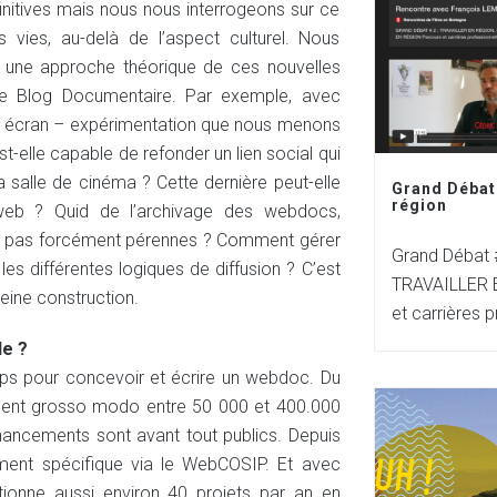
nitives mais nous nous interrogeons sur ce
vies, au-delà de l’aspect culturel. Nous
 une approche théorique de ces nouvelles
Le Blog Documentaire. Par exemple, avec
rand écran – expérimentation que nous menons
elle capable de refonder un lien social qui
 salle de cinéma ? Cette dernière peut-elle
Grand Débat 
région
s web ? Quid de l’archivage des webdocs,
ont pas forcément pérennes ? Comment gérer
Grand Débat #
 les différentes logiques de diffusion ? C’est
TRAVAILLER 
leine construction.
et carrières p
de ?
temps pour concevoir et écrire un webdoc. Du
nnent grosso modo entre 50 000 et 400.000
nancements sont avant tout publics. Depuis
ent spécifique via le WebCOSIP. Et avec
ntionne aussi environ 40 projets par an en