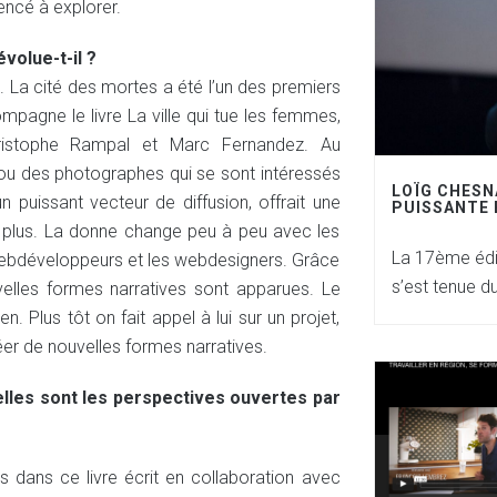
encé à explorer.
olue-t-il ?
. La cité des mortes a été l’un des premiers
mpagne le livre La ville qui tue les femmes,
hristophe Rampal et Marc Fernandez. Au
ou des photographes qui se sont intéressés
LOÏG CHESNA
 puissant vecteur de diffusion, offrait une
PUISSANTE 
it plus. La donne change peu à peu avec les
La 17ème édi
 webdéveloppeurs et les webdesigners. Grâce
s’est tenue d
elles formes narratives sont apparues. Le
 Plus tôt on fait appel à lui sur un projet,
er de nouvelles formes narratives.
lles sont les perspectives ouvertes par
 dans ce livre écrit en collaboration avec