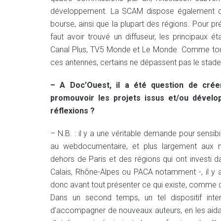
développement. La SCAM dispose également d’u
bourse, ainsi que la plupart des régions. Pour pr
faut avoir trouvé un diffuseur, les principaux é
Canal Plus, TV5 Monde et Le Monde. Comme tous 
ces antennes, certains ne dépassent pas le sta
– A Doc’Ouest, il a été question de crée
promouvoir les projets issus et/ou dévelop
réflexions ?
– N.B. : il y a une véritable demande pour sensibi
au webdocumentaire, et plus largement aux nou
dehors de Paris et des régions qui ont investi
Calais, Rhône-Alpes ou PACA notamment -, il y a
donc avant tout présenter ce qui existe, comme c
Dans un second temps, un tel dispositif inter
d’accompagner de nouveaux auteurs, en les aidan