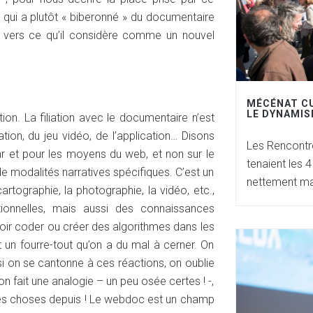
 qui a plutôt « biberonné » du documentaire
e vers ce qu’il considère comme un nouvel
MÉCÉNAT CU
LE DYNAMIS
ion. La filiation avec le documentaire n’est
ation, du jeu vidéo, de l’application… Disons
Les Rencontre
r et pour les moyens du web, et non sur le
tenaient les 
de modalités narratives spécifiques. C’est un
nettement m
rtographie, la photographie, la vidéo, etc.,
tionnelles, mais aussi des connaissances
oir coder ou créer des algorithmes dans les
un fourre-tout qu’on a du mal à cerner. On
si on se cantonne à ces réactions, on oublie
on fait une analogie – un peu osée certes ! -,
é des choses depuis ! Le webdoc est un champ